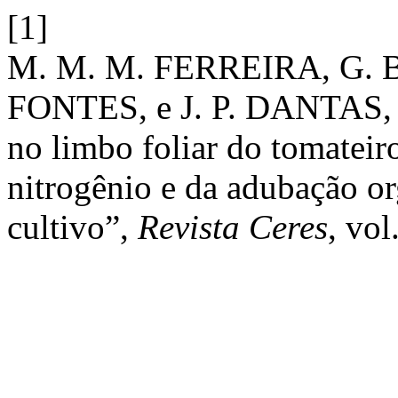
[1]
M. M. M. FERREIRA, G. B
FONTES, e J. P. DANTAS, “Í
no limbo foliar do tomateir
nitrogênio e da adubação o
cultivo”,
Revista Ceres
, vol