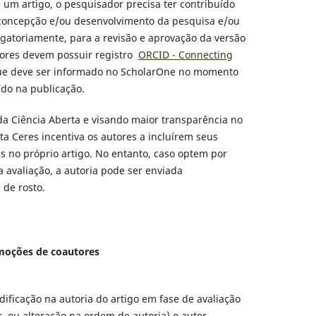
 um artigo, o pesquisador precisa ter contribuído
a concepção e/ou desenvolvimento da pesquisa e/ou
gatoriamente, para a revisão e aprovação da versão
utores devem possuir registro
ORCID - Connecting
ue deve ser informado no ScholarOne no momento
ído na publicação.
 Ciência Aberta e visando maior transparência no
ta Ceres incentiva os autores a incluírem seus
is no próprio artigo. No entanto, caso optem por
 avaliação, a autoria pode ser enviada
de rosto.
emoções de coautores
ficação na autoria do artigo em fase de avaliação
r, ou alteração na ordem de autoria) o autor