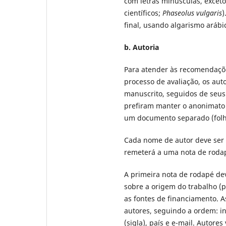
com letras minúsculas, exceto
científicos;
Phaseolus vulgaris
)
final, usando algarismo arábic
b. Autoria
Para atender às recomendaçõe
processo de avaliação, os aut
manuscrito, seguidos de seus
prefiram manter o anonimato 
um documento separado (folha
Cada nome de autor deve ser 
remeterá a uma nota de rodapé
A primeira nota de rodapé dev
sobre a origem do trabalho (po
as fontes de financiamento. A
autores, seguindo a ordem: in
(sigla), país e e-mail. Autor