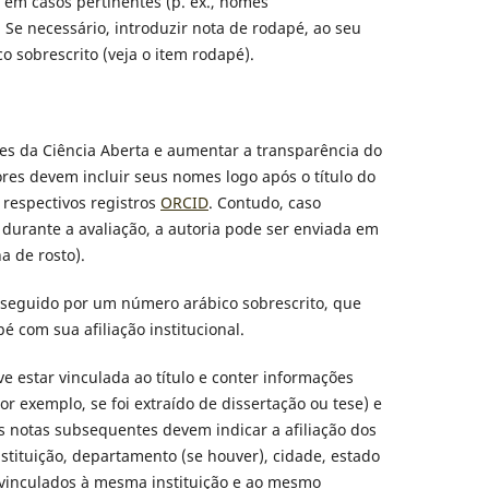
 em casos pertinentes (p. ex., nomes
. Se necessário, introduzir nota de rodapé, ao seu
o sobrescrito (veja o item rodapé).
s da Ciência Aberta e aumentar a transparência do
ores devem incluir seus nomes logo após o título do
 respectivos registros
ORCID
. Contudo, caso
durante a avaliação, a autoria pode ser enviada em
 de rosto).
seguido por um número arábico sobrescrito, que
 com sua afiliação institucional.
e estar vinculada ao título e conter informações
r exemplo, se foi extraído de dissertação ou tese) e
s notas subsequentes devem indicar a afiliação dos
stituição, departamento (se houver), cidade, estado
es vinculados à mesma instituição e ao mesmo