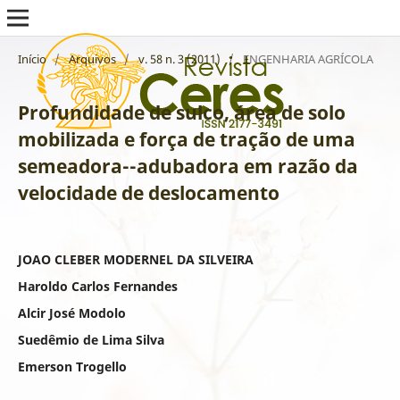
Início
/
Arquivos
/
v. 58 n. 3 (2011)
/
ENGENHARIA AGRÍCOLA
Profundidade de sulco, área de solo
mobilizada e força de tração de uma
semeadora--adubadora em razão da
velocidade de deslocamento
JOAO CLEBER MODERNEL DA SILVEIRA
Haroldo Carlos Fernandes
Alcir José Modolo
Suedêmio de Lima Silva
Emerson Trogello