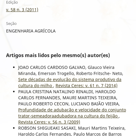
Edição
v. 58 n. 3 (2011)
Seção
ENGENHARIA AGRÍCOLA
Artigos mais lidos pelo mesmo(s) autor(es)
JOAO CARLOS CARDOSO GALVAO, Glauco Vieira
Miranda, Emerson Trogello, Roberto Fritsche- Neto,
Sete décadas de evolução do sistema produtivo da
cultura do milho
,
Revista Ceres: v. 61 n. 7 (2014)
PAULA CRISTINA NATALINO RINALDI, HAROLDO
CARLOS FERNANDES, MAURI MARTINS TEIXEIRA,
PAULO ROBERTO CECON, LUCIANO BAIÃO VIEIRA,
Profundidade de adubação e velocidade do conjunto
trator-semeadoraadubadora na cultura do feijão
,
Revista Ceres: v. 56 n. 3 (2009)
ROBSON SHIGUEAKI SASAKI, Mauri Martins Teixeira,
Haroldo Carlos Fernandes, Paulo Marcos de Barros