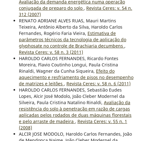
Avaliação da demanda energética numa operação
conjugada de preparo do solo
,
Revista Ceres: v. 54 n.
312 (2007)
RENATO ADRIANE ALVES RUAS, Mauri Martins
Teixeira, Antônio Alberto da Silva, Haroldo Carlos
Fernandes, Rogério Faria Vieira,
Estimativa de
parâmetros técnicos da tecnologia de aplicação do
glyphosate no controle de Brachiaria decumbens
,
Revista Ceres: v. 58 n. 3 (2011)
HAROLDO CARLOS FERNANDES, Ricardo Fontes
Moreira, Flavio Coutinho Longui, Paula Cristina
Rinaldi, Wagner da Cunha Siqueira,
Efeito do
aquecimento e resfriamento de pisos no desempenho
de matrizes e leitões
,
Revista Ceres: v. 58 n. 6 (2011)
HAROLDO CARLOS FERNANDES, Sebastião Eudes
Lopes, Alcir José Modolo, João Cleber Modernel da
Silveira, Paula Cristina Natalino Rinaldi,
Avaliação da
resistência do solo à penetração em razão de cargas
aplicadas pelos rodados de duas máquinas florestais
e pelo arraste de madeira
,
Revista Ceres: v. 55 n. 1
(2008)
ALCIR JOSE MODOLO, Haroldo Carlos Fernandes, João
de Mendonça Naime, João Cleber Modernel da