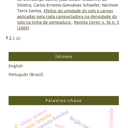
Silveira, Carlos Ernesto Gonsalves Schaefer, Nerilson
Terra Santos,
Efeitos da umidade do solo e cargas
aplicadas pela roda compactadora na densidade do
solo na linha de semeadura
,
Revista Ceres: v. 56 n. 5
(2009)
1
2
>
>>
Idioma
English
Português (Brasil)
Palavras-chave
efeito tóxico
pseudovariola bovina
solo laterita
feijão negro