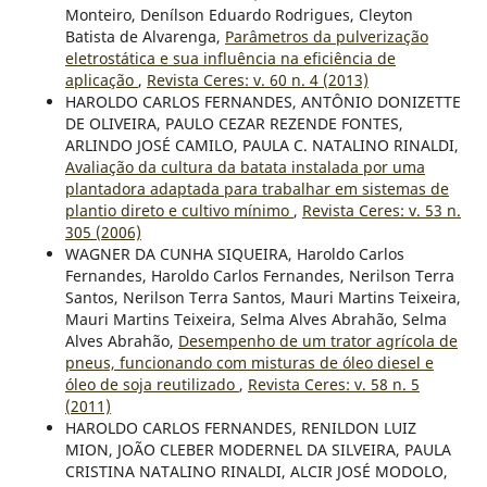
Monteiro, Denílson Eduardo Rodrigues, Cleyton
Batista de Alvarenga,
Parâmetros da pulverização
eletrostática e sua influência na eficiência de
aplicação
,
Revista Ceres: v. 60 n. 4 (2013)
HAROLDO CARLOS FERNANDES, ANTÔNIO DONIZETTE
DE OLIVEIRA, PAULO CEZAR REZENDE FONTES,
ARLINDO JOSÉ CAMILO, PAULA C. NATALINO RINALDI,
Avaliação da cultura da batata instalada por uma
plantadora adaptada para trabalhar em sistemas de
plantio direto e cultivo mínimo
,
Revista Ceres: v. 53 n.
305 (2006)
WAGNER DA CUNHA SIQUEIRA, Haroldo Carlos
Fernandes, Haroldo Carlos Fernandes, Nerilson Terra
Santos, Nerilson Terra Santos, Mauri Martins Teixeira,
Mauri Martins Teixeira, Selma Alves Abrahão, Selma
Alves Abrahão,
Desempenho de um trator agrícola de
pneus, funcionando com misturas de óleo diesel e
óleo de soja reutilizado
,
Revista Ceres: v. 58 n. 5
(2011)
HAROLDO CARLOS FERNANDES, RENILDON LUIZ
MION, JOÃO CLEBER MODERNEL DA SILVEIRA, PAULA
CRISTINA NATALINO RINALDI, ALCIR JOSÉ MODOLO,