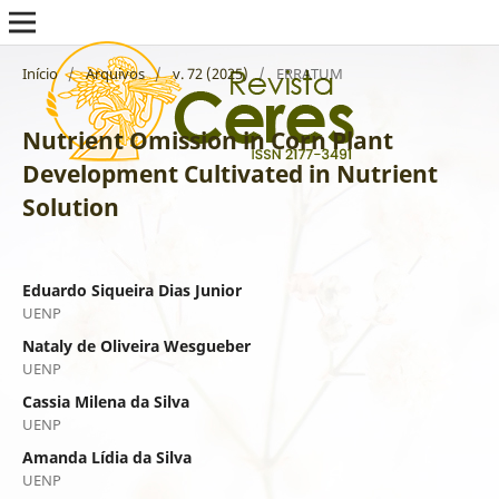
Início
/
Arquivos
/
v. 72 (2025)
/
ERRATUM
Nutrient Omission in Corn Plant
Development Cultivated in Nutrient
Solution
Eduardo Siqueira Dias Junior
UENP
Nataly de Oliveira Wesgueber
UENP
Cassia Milena da Silva
UENP
Amanda Lídia da Silva
UENP