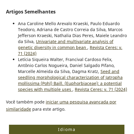
Artigos Semelhantes
Ana Caroline Mello Arevalo Kraeski, Paulo Eduardo
Teodoro, Adriana de Castro Correia da Silva, Marcos
Jefferson Kraeski, Nathalia Dias Peres, Maiele Leandro
da Silva,
Univariate and multivariate analysis of
genetic diversity in common bean
,
Revista Ceres: v.
71 (2024)
Letícia Siqueira Walter, Francival Cardoso Felix,
Antônio Carlos Nogueira, Daniel Salgado Pifano,
Marcelle Almeida da Silva, Dagma Kratz,
Seed and
seedling morphological characterization of Jatropha
mollissima (Pohl) Baill. (Euphorbiaceae): a potential
species with multiple uses
,
Revista Ceres: v. 71 (2024)
Você também pode
iniciar uma pesquisa avançada por
similaridade
para este artigo.
Idioma