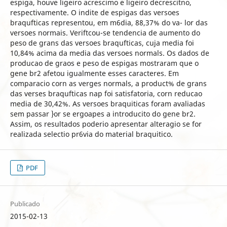
espiga, houve ligeiro acrescimo e ligeiro decrescitno,
respectivamente. O indite de espigas das versoes
braqufticas representou, em m6dia, 88,37% do va- lor das
versoes normais. Veriftcou-se tendencia de aumento do
peso de grans das versoes braqufticas, cuja media foi
10,84% acima da media das versoes normals. Os dados de
producao de graos e peso de espigas mostraram que o
gene br2 afetou igualmente esses caracteres. Em
comparacio corn as verges normals, a product% de grans
das verses braqufticas nap foi satisfatoria, corn reducao
media de 30,42%. As versoes braquiticas foram avaliadas
sem passar }or se ergoapes a introducito do gene br2.
Assim, os resultados poderio apresentar alteragio se for
realizada selectio pr6via do material braquitico.
PDF
Publicado
2015-02-13