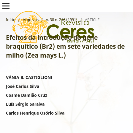
Início
/
Arquivos
/
v. 38 n. 216 (1991)
/
ARTICLE
Efeitos da introdução do gene
braquítico (Br2) em sete variedades de
milho (Zea mays L.)
VÁNIA B. CASTIGLIONI
José Carlos Silva
Cosme Damião Cruz
Luís Sérgio Saraiva
Carlos Henrique Osório Silva