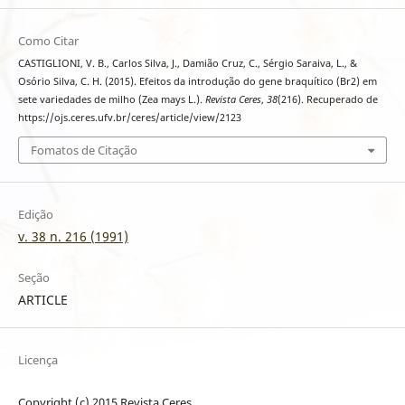
Como Citar
CASTIGLIONI, V. B., Carlos Silva, J., Damião Cruz, C., Sérgio Saraiva, L., &
Osório Silva, C. H. (2015). Efeitos da introdução do gene braquítico (Br2) em
sete variedades de milho (Zea mays L.).
Revista Ceres
,
38
(216). Recuperado de
https://ojs.ceres.ufv.br/ceres/article/view/2123
Fomatos de Citação
Edição
v. 38 n. 216 (1991)
Seção
ARTICLE
Licença
Copyright (c) 2015 Revista Ceres