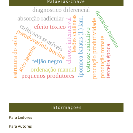
Palavras-chave
diagnóstico diferencial
demanda banana
lesões cutâneas
absorção radicular
ipomoea batatas (l.) lam.
clorose internerval
produção produtividade
cultivares sensíveis
efeito tóxico
estresse oxidativo
pseudovariola bovina
estrutura do solo
produção tomate
terceira época
solo laterita
feijão negro
ordenação manual
pequenos produtores
Informações
Para Leitores
Para Autores