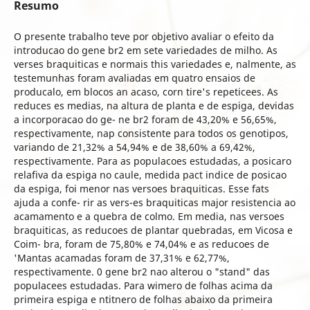
Resumo
O presente trabalho teve por objetivo avaliar o efeito da
introducao do gene br2 em sete variedades de milho. As
verses braquiticas e normais this variedades e, nalmente, as
testemunhas foram avaliadas em quatro ensaios de
producalo, em blocos an acaso, corn tire's repeticees. As
reduces es medias, na altura de planta e de espiga, devidas
a incorporacao do ge- ne br2 foram de 43,20% e 56,65%,
respectivamente, nap consistente para todos os genotipos,
variando de 21,32% a 54,94% e de 38,60% a 69,42%,
respectivamente. Para as populacoes estudadas, a posicaro
relafiva da espiga no caule, medida pact indice de posicao
da espiga, foi menor nas versoes braquiticas. Esse fats
ajuda a confe- rir as vers-es braquiticas major resistencia ao
acamamento e a quebra de colmo. Em media, nas versoes
braquiticas, as reducoes de plantar quebradas, em Vicosa e
Coim- bra, foram de 75,80% e 74,04% e as reducoes de
'Mantas acamadas foram de 37,31% e 62,77%,
respectivamente. 0 gene br2 nao alterou o "stand" das
populacees estudadas. Para wimero de folhas acima da
primeira espiga e ntitnero de folhas abaixo da primeira