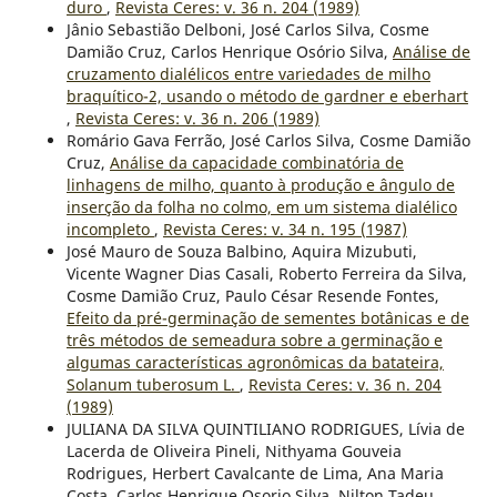
duro
,
Revista Ceres: v. 36 n. 204 (1989)
Jânio Sebastião Delboni, José Carlos Silva, Cosme
Damião Cruz, Carlos Henrique Osório Silva,
Análise de
cruzamento dialélicos entre variedades de milho
braquítico-2, usando o método de gardner e eberhart
,
Revista Ceres: v. 36 n. 206 (1989)
Romário Gava Ferrão, José Carlos Silva, Cosme Damião
Cruz,
Análise da capacidade combinatória de
linhagens de milho, quanto à produção e ângulo de
inserção da folha no colmo, em um sistema dialélico
incompleto
,
Revista Ceres: v. 34 n. 195 (1987)
José Mauro de Souza Balbino, Aquira Mizubuti,
Vicente Wagner Dias Casali, Roberto Ferreira da Silva,
Cosme Damião Cruz, Paulo César Resende Fontes,
Efeito da pré-germinação de sementes botânicas e de
três métodos de semeadura sobre a germinação e
algumas características agronômicas da batateira,
Solanum tuberosum L.
,
Revista Ceres: v. 36 n. 204
(1989)
JULIANA DA SILVA QUINTILIANO RODRIGUES, Lívia de
Lacerda de Oliveira Pineli, Nithyama Gouveia
Rodrigues, Herbert Cavalcante de Lima, Ana Maria
Costa, Carlos Henrique Osorio Silva, Nilton Tadeu