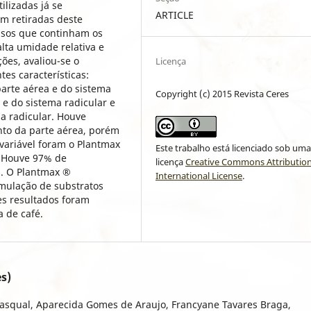
ilizadas já se
ARTICLE
m retiradas deste
vasos que continham os
lta umidade relativa e
ões, avaliou-se o
Licença
es características:
arte aérea e do sistema
Copyright (c) 2015 Revista Ceres
 e do sistema radicular e
a radicular. Houve
nto da parte aérea, porém
variável foram o Plantmax
Este trabalho está licenciado sob um
. Houve 97% de
licença
Creative Commons Attribution
s. O Plantmax ®
International License
.
mulação de substratos
es resultados foram
 de café.
s)
squal, Aparecida Gomes de Araujo, Francyane Tavares Braga,