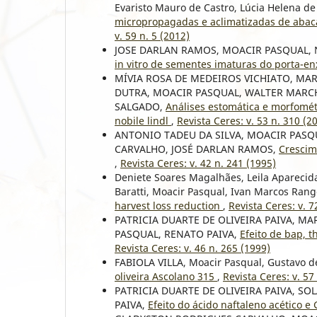
Evaristo Mauro de Castro, Lúcia Helena de
micropropagadas e aclimatizadas de abac
v. 59 n. 5 (2012)
JOSE DARLAN RAMOS, MOACIR PASQUAL, 
in vitro de sementes imaturas do porta-enx
MÍVIA ROSA DE MEDEIROS VICHIATO, MA
DUTRA, MOACIR PASQUAL, WALTER MARCH
SALGADO,
Análises estomática e morfomét
nobile lindl
,
Revista Ceres: v. 53 n. 310 (2
ANTONIO TADEU DA SILVA, MOACIR PAS
CARVALHO, JOSÉ DARLAN RAMOS,
Crescim
,
Revista Ceres: v. 42 n. 241 (1995)
Deniete Soares Magalhães, Leila Aparecida 
Baratti, Moacir Pasqual, Ivan Marcos Rang
harvest loss reduction
,
Revista Ceres: v. 7
PATRICIA DUARTE DE OLIVEIRA PAIVA, M
PASQUAL, RENATO PAIVA,
Efeito de bap, 
Revista Ceres: v. 46 n. 265 (1999)
FABIOLA VILLA, Moacir Pasqual, Gustavo de
oliveira Ascolano 315
,
Revista Ceres: v. 57
PATRICIA DUARTE DE OLIVEIRA PAIVA, S
PAIVA,
Efeito do ácido naftaleno acético 