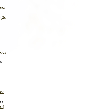
es:
ação
idos
ta
 da
TO
97)