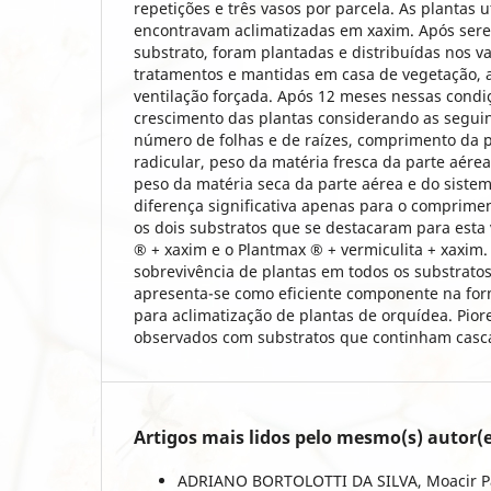
repetições e três vasos por parcela. As plantas ut
encontravam aclimatizadas em xaxim. Após sere
substrato, foram plantadas e distribuídas nos 
tratamentos e mantidas em casa de vegetação, a
ventilação forçada. Após 12 meses nessas condiç
crescimento das plantas considerando as seguint
número de folhas e de raízes, comprimento da p
radicular, peso da matéria fresca da parte aérea
peso da matéria seca da parte aérea e do sistem
diferença significativa apenas para o comprime
os dois substratos que se destacaram para esta 
® + xaxim e o Plantmax ® + vermiculita + xaxim
sobrevivência de plantas em todos os substrato
apresenta-se como eficiente componente na for
para aclimatização de plantas de orquídea. Pior
observados com substratos que continham casca
Artigos mais lidos pelo mesmo(s) autor(e
ADRIANO BORTOLOTTI DA SILVA, Moacir Pa