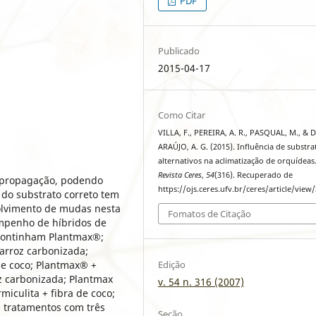
PDF
Publicado
2015-04-17
Como Citar
VILLA, F., PEREIRA, A. R., PASQUAL, M., & 
ARAÚJO, A. G. (2015). Influência de substra
alternativos na aclimatização de orquídeas
Revista Ceres
,
54
(316). Recuperado de
ropropagação, podendo
https://ojs.ceres.ufv.br/ceres/article/view
 do substrato correto tem
olvimento de mudas nesta
Fomatos de Citação
empenho de híbridos de
 continham Plantmax®;
arroz carbonizada;
Edição
de coco; Plantmax® +
oz carbonizada; Plantmax
v. 54 n. 316 (2007)
miculita + fibra de coco;
0 tratamentos com três
Seção