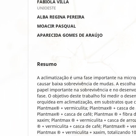
FABIOLA VILLA
UNIOESTE
ALBA REGINA PEREIRA
MOACIR PASQUAL
APARECIDA GOMES DE ARAÚJO
Resumo
A aclimatização é uma fase importante na mic
causar baixa sobrevivência de mudas. A escolha
papel importante na sobrevivência e no desenv
fase. O objetivo deste trabalho foi medir o des
orquídea em aclimatização, em substratos que
Plantmax® + vermiculita; Plantmax® + casca de 
Plantmax® + casca de café; Plantmax ® + fibra 
xaxim; Plantmax ® + vermiculita + casca de arr
® + vermiculita + casca de café; Plantmax® + ver
Plantmax ® + vermiculita + xaxim, totalizando 1