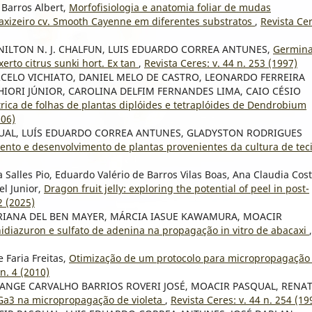
 Barros Albert,
Morfofisiologia e anatomia foliar de mudas
axizeiro cv. Smooth Cayenne em diferentes substratos
,
Revista Cer
NILTON N. J. CHALFUN, LUIS EDUARDO CORREA ANTUNES,
Germin
erto citrus sunki hort. Ex tan
,
Revista Ceres: v. 44 n. 253 (1997)
RCELO VICHIATO, DANIEL MELO DE CASTRO, LEONARDO FERREIRA
IORI JÚNIOR, CAROLINA DELFIM FERNANDES LIMA, CAIO CÉSIO
rica de folhas de plantas diplóides e tetraplóides de Dendrobium
006)
QUAL, LUÍS EDUARDO CORREA ANTUNES, GLADYSTON RODRIGUES
ento e desenvolvimento de plantas provenientes da cultura de tec
Salles Pio, Eduardo Valério de Barros Vilas Boas, Ana Claudia Cos
el Junior,
Dragon fruit jelly: exploring the potential of peel in post-
2 (2025)
ARIANA DEL BEN MAYER, MÁRCIA IASUE KAWAMURA, MOACIR
thidiazuron e sulfato de adenina na propagação in vitro de abacaxi
,
 Faria Freitas,
Otimização de um protocolo para micropropagação
 n. 4 (2010)
OLANGE CARVALHO BARRIOS ROVERI JOSÉ, MOACIR PASQUAL, RENA
e Ga3 na micropropagação de violeta
,
Revista Ceres: v. 44 n. 254 (19