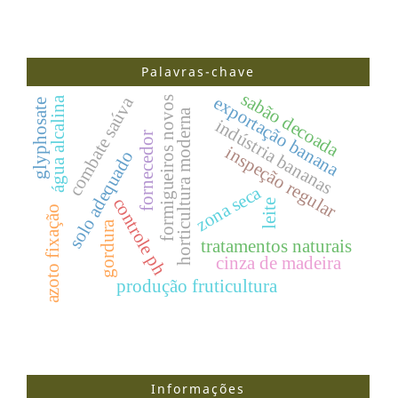
Palavras-chave
sabão decoada
exportação banana
combate saúva
formigueiros novos
água alcalina
glyphosate
horticultura moderna
indústria bananas
fornecedor
inspeção regular
solo adequado
zona seca
controle ph
leite
azoto fixação
gordura
tratamentos naturais
cinza de madeira
produção fruticultura
Informações