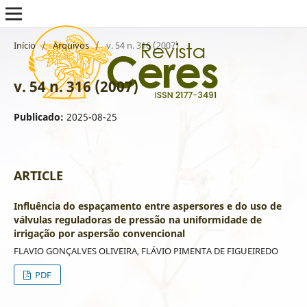
Início
/
Arquivos
/
v. 54 n. 316 (2007)
v. 54 n. 316 (2007)
Publicado:
2025-08-25
ARTICLE
Influência do espaçamento entre aspersores e do uso de
válvulas reguladoras de pressão na uniformidade de
irrigação por aspersão convencional
FLAVIO GONÇALVES OLIVEIRA, FLÁVIO PIMENTA DE FIGUEIREDO
PDF