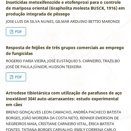
Inseticidas metoxifenozide e etofenproxi para o controle
de mariposa oriental (Grapholita molesta BUSCK, 1916) em
produção integrada de pêssego
JOSE LUIS DA SILVA NUNES, GILMAR ARDUINO BETTIO MARONDI
PDF
Resposta de feijões de três grupos comerciais ao emprego
de fungicidas
ROGERIO FARIA VIEIRA, JOSÉ EUSTÁQUIO S. CARNEIRO, TRAZILBO
JOSÉ DE PAULA JÚNIOR, HUDSON TEIXEIRA
PDF
Artrodese tibiotársica com utilização de parafusos de aço
inoxidável 304l auto-atarraxantes: estudo experimental
em cães
BRENO GONÇALVES LEON CAMACHO, ANDRÉA PACHECO BATISTA
BORGES, JOÃO MOREIRA DA COSTA NETO, RENNER EMERSON DE
NEGREIROS MAIA, CRISTIANE CARNEIRO VITAL, ÉRICA BATISTA
FONTES, TATIANA BORGES CARVALHO, EMILY CORRENA CARLO