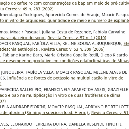
ação do cafeeiro com concentrações de bap em meio de pré-cultiv
ta Ceres: v. 49 n. 283 (2002)
lmendagna Rodrigues, Aparecida Gomes de Araujo, Moacir Pasqua
to in vitro de orquídeas: quantidade de meio e número de explan
s, Moacir Pasqual, Juliana Costa de Rezende, Fabíola Carvalho
maracujazeiro-do-sono
,
Revista Ceres: v. 57 n. 1 (2010)
OACIR PASQUAL, FABÍOLA VILLA, KELINE SOUSA ALBUQUERQUE,
Ef
edeschia aethiopica
,
Revista Ceres: v. 53 n. 309 (2006)
 Fabiane Karine Barp, Maria Cristina Copello Rotili, Diego Ricardo
lis e desempenho produtivo em condições edafoclimáticas de Mina
 JUNQUEIRA, FABÍOLA VILLA, MOACIR PASQUAL, MILENE ALVES DE
UES,
Influência de fontes de potássio na multiplicação in vitro de
)
APARECIDA SALLES PIO, FRANSCINELY APARECIDA ASSIS, GRAZIELLE
ado e bap na multiplicação in vitro de duas frutíferas de clima
007)
ILELA ANDRADE FIORINI, MOACIR PASQUAL, ADRIANO BORTOLOTT
ro de gloxínia (Sinningia speciosa lood. Hiern.)
,
Revista Ceres: v. 51
VES, LEONARDO FERREIRA DUTRA, DANIELA RESENDE FINOTTI,