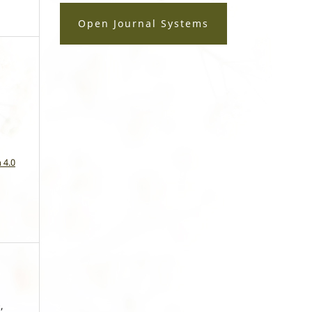
Open Journal Systems
a
 4.0
,