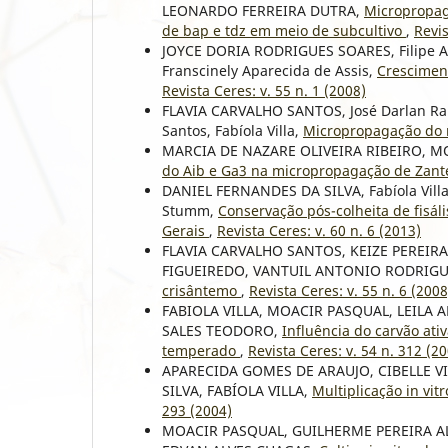
LEONARDO FERREIRA DUTRA,
Micropropag
de bap e tdz em meio de subcultivo
,
Revis
JOYCE DORIA RODRIGUES SOARES, Filipe A
Franscinely Aparecida de Assis,
Crescimen
Revista Ceres: v. 55 n. 1 (2008)
FLAVIA CARVALHO SANTOS, José Darlan Ramo
Santos, Fabíola Villa,
Micropropagação do 
MARCIA DE NAZARE OLIVEIRA RIBEIRO, M
do Aib e Ga3 na micropropagação de Zant
DANIEL FERNANDES DA SILVA, Fabíola Villa,
Stumm,
Conservação pós-colheita de fisá
Gerais
,
Revista Ceres: v. 60 n. 6 (2013)
FLAVIA CARVALHO SANTOS, KEIZE PEREIRA
FIGUEIREDO, VANTUIL ANTONIO RODRIG
crisântemo
,
Revista Ceres: v. 55 n. 6 (2008
FABIOLA VILLA, MOACIR PASQUAL, LEILA 
SALES TEODORO,
Influência do carvão ativ
temperado
,
Revista Ceres: v. 54 n. 312 (2
APARECIDA GOMES DE ARAUJO, CIBELLE V
SILVA, FABÍOLA VILLA,
Multiplicação in vit
293 (2004)
MOACIR PASQUAL, GUILHERME PEREIRA AL