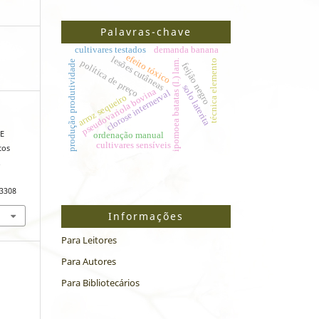
Palavras-chave
cultivares testados
demanda banana
efeito tóxico
lesões cutâneas
política de preço
técnica elemento
ipomoea batatas (l.) lam.
produção produtividade
feijão negro
solo laterita
pseudovariola bovina
clorose internerval
arroz sequeiro
DE
ordenação manual
cultivares sensíveis
tos
.
/3308
Informações
Para Leitores
Para Autores
Para Bibliotecários