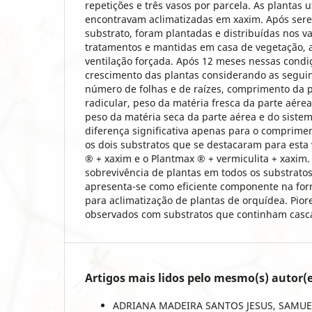
repetições e três vasos por parcela. As plantas ut
encontravam aclimatizadas em xaxim. Após sere
substrato, foram plantadas e distribuídas nos 
tratamentos e mantidas em casa de vegetação, a
ventilação forçada. Após 12 meses nessas condiç
crescimento das plantas considerando as seguint
número de folhas e de raízes, comprimento da p
radicular, peso da matéria fresca da parte aérea
peso da matéria seca da parte aérea e do sistem
diferença significativa apenas para o comprime
os dois substratos que se destacaram para esta 
® + xaxim e o Plantmax ® + vermiculita + xaxim
sobrevivência de plantas em todos os substrato
apresenta-se como eficiente componente na for
para aclimatização de plantas de orquídea. Pior
observados com substratos que continham casca
Artigos mais lidos pelo mesmo(s) autor(e
ADRIANA MADEIRA SANTOS JESUS, SAMUE