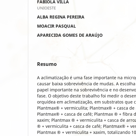
FABIOLA VILLA
UNIOESTE
ALBA REGINA PEREIRA
MOACIR PASQUAL
APARECIDA GOMES DE ARAÚJO
Resumo
A aclimatização é uma fase importante na mic
causar baixa sobrevivência de mudas. A escolha
papel importante na sobrevivência e no desenv
fase. O objetivo deste trabalho foi medir o des
orquídea em aclimatização, em substratos que
Plantmax® + vermiculita; Plantmax® + casca de 
Plantmax® + casca de café; Plantmax ® + fibra 
xaxim; Plantmax ® + vermiculita + casca de arr
® + vermiculita + casca de café; Plantmax® + ver
Plantmax ® + vermiculita + xaxim, totalizando 1