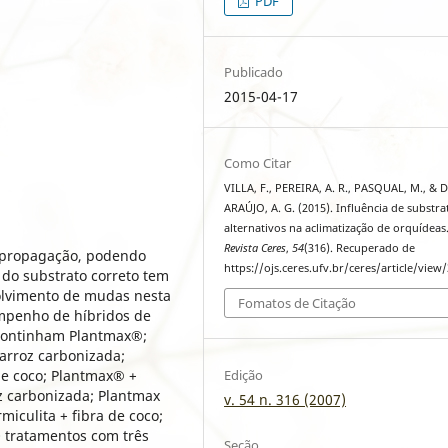
PDF
Publicado
2015-04-17
Como Citar
VILLA, F., PEREIRA, A. R., PASQUAL, M., & 
ARAÚJO, A. G. (2015). Influência de substra
alternativos na aclimatização de orquídeas
Revista Ceres
,
54
(316). Recuperado de
ropropagação, podendo
https://ojs.ceres.ufv.br/ceres/article/view
 do substrato correto tem
olvimento de mudas nesta
Fomatos de Citação
empenho de híbridos de
 continham Plantmax®;
arroz carbonizada;
Edição
de coco; Plantmax® +
oz carbonizada; Plantmax
v. 54 n. 316 (2007)
miculita + fibra de coco;
0 tratamentos com três
Seção