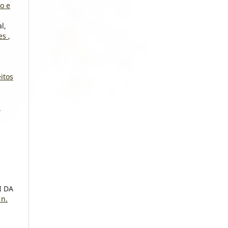
o e
l,
tes
,
eitos
s
I DA
 n.