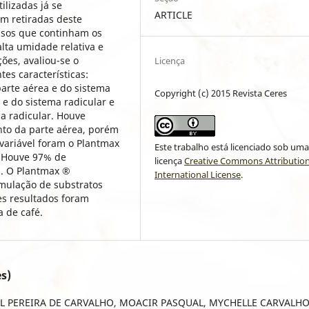
ilizadas já se
ARTICLE
m retiradas deste
vasos que continham os
lta umidade relativa e
ões, avaliou-se o
Licença
es características:
arte aérea e do sistema
Copyright (c) 2015 Revista Ceres
 e do sistema radicular e
a radicular. Houve
nto da parte aérea, porém
variável foram o Plantmax
Este trabalho está licenciado sob um
. Houve 97% de
licença
Creative Commons Attribution
s. O Plantmax ®
International License
.
mulação de substratos
es resultados foram
 de café.
s)
L PEREIRA DE CARVALHO, MOACIR PASQUAL, MYCHELLE CARVALHO