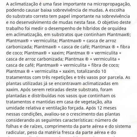
A aclimatização é uma fase importante na micropropagação,
podendo causar baixa sobrevivência de mudas. A escolha
do substrato correto tem papel importante na sobrevivência
e no desenvolvimento de mudas nesta fase. O objetivo deste
trabalho foi medir o desempenho de híbridos de orquídea
em aclimatização, em substratos que continham Plantmax®;
Plantmax® + vermiculita; Plantmax® + casca de arroz
carbonizada; Plantmax® + casca de café; Plantmax ® + fibra
de coco; Plantmax® + xaxim; Plantmax ® + vermiculita +
casca de arroz carbonizada; Plantmax ® + vermiculita +
casca de café; Plantmax® + vermiculita + fibra de coco;
Plantmax ® + vermiculita + xaxim, totalizando 10
tratamentos com três repetições e três vasos por parcela. As
plantas utilizadas já se encontravam aclimatizadas em
xaxim. Após serem retiradas deste substrato, foram
plantadas e distribuídas nos vasos que continham os
tratamentos e mantidas em casa de vegetação, alta
umidade relativa e ventilação forçada. Após 12 meses
nessas condições, avaliou-se o crescimento das plantas
considerando as seguintes características: número de
folhas e de raízes, comprimento da parte aérea e do sistema
radicular, peso da matéria fresca da parte aérea e do