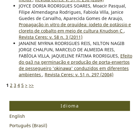
JOYCE DORIA RODRIGUES SOARES, Moacir Pasqual,
Filipe Almendagna Rodrigues, Fabiola Villa, Janice
Guedes de Carvalho, Aparecida Gomes de Araujo,
Propagação in vitro de orquídea: iodeto de potássio e
cloreto de cobalto em meio de cultura Knudson C
,
Revista Ceres: v. 58 n. 3 (2011)
JANAINE MYRNA RODRIGUES REIS, NILTON NAGIB
JORGE CHALFUN, MARCELO DE ALMEIDA REIS,
FABÍOLA VILLA, JAQUELINE FÁTIMA RODRIGUES,
Efeito
do ga3 na germinação e produção de porta-enxertos
de pessegueiro 'okinawa' conduzidos em diferentes
ambientes
,
Revista Ceres: v. 51 n. 297 (2004)
1
2
3
4
5
>
>>
Idioma
English
Português (Brasil)