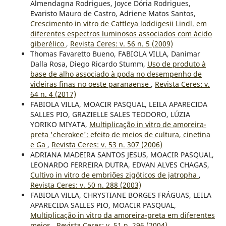
Almendagna Rodrigues, Joyce Dória Rodrigues,
Evaristo Mauro de Castro, Adriene Matos Santos,
Crescimento in vitro de Cattleya loddigesii Lindl. em
diferentes espectros luminosos associados com ácido
giberélico
,
Revista Ceres: v. 56 n. 5 (2009)
Thomas Favaretto Bueno, FABIOLA VILLA, Danimar
Dalla Rosa, Diego Ricardo Stumm,
Uso de produto à
base de alho associado à poda no desempenho de
videiras finas no oeste paranaense
,
Revista Ceres: v.
64 n. 4 (2017)
FABIOLA VILLA, MOACIR PASQUAL, LEILA APARECIDA
SALLES PIO, GRAZIELLE SALES TEODORO, LÚZIA
YORIKO MIYATA,
Multiplicação in vitro de amoreira-
preta 'cherokee': efeito de meios de cultura, cinetina
e Ga
,
Revista Ceres: v. 53 n. 307 (2006)
ADRIANA MADEIRA SANTOS JESUS, MOACIR PASQUAL,
LEONARDO FERREIRA DUTRA, EDVAN ALVES CHAGAS,
Cultivo in vitro de embriões zigóticos de jatropha
,
Revista Ceres: v. 50 n. 288 (2003)
FABIOLA VILLA, CHRYSTIANE BORGES FRÁGUAS, LEILA
APARECIDA SALLES PIO, MOACIR PASQUAL,
Multiplicação in vitro da amoreira-preta em diferentes
meios
,
Revista Ceres: v. 51 n. 296 (2004)