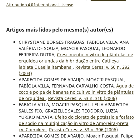
Attribution 4.0 International License
.
Artigos mais lidos pelo mesmo(s) autor(es)
CHRYSTIANE BORGES FRÁGUAS, FABÍOLA VILLA, ANA
VALÉRIA DE SOUZA, MOACIR PASQUAL, LEONARDO
FERREIRA DUTRA,
Crescimento in vitro de plântulas de
orquídea oriundas da hibridação entre Cattleya
labiata E Laelia itambana
,
Revista Ceres: v. 50 n. 292
(2003)
APARECIDA GOMES DE ARAUJO, MOACIR PASQUAL,
FABÍOLA VILLA, FERNANDA CARVALHO COSTA,
Água de
coco e polpa de banana no cultivo in vitro de plântulas
de orquídea
,
Revista Ceres: v. 53 n. 310 (2006)
FABIOLA VILLA, MOACIR PASQUAL, LEILA APARECIDA
SALLES PIO, GRAZIELLE SALES TEODORO, LUZIA
YURIKO MIYATA,
Efeito do cloreto de potássio e fosfato
de sódio na multiplicação in vitro de Amoreira-preta
cv. Cherokee
,
Revista Ceres: v. 53 n. 306 (2006)
APARECIDA GOMES DE ARAUJO, Moacir Pasqual, Felipe