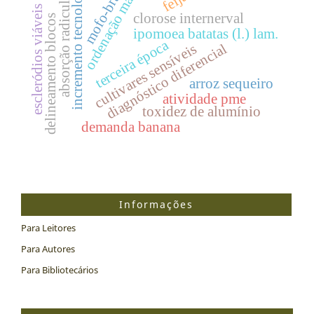
ordenação manual
mofo-branco
incremento tecnologia
absorção radicular
escleródios viáveis
clorose internerval
delineamento blocos
ipomoea batatas (l.) lam.
terceira época
cultivares sensíveis
diagnóstico diferencial
arroz sequeiro
atividade pme
toxidez de alumínio
demanda banana
Informações
Para Leitores
Para Autores
Para Bibliotecários