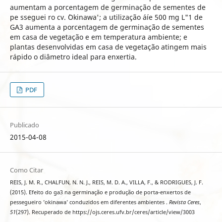
aumentam a porcentagem de germinação de sementes de
pe sseguei ro cv. `Okinawa'; a utilização áíe 500 mg L"1 de
GA3 aumenta a porcentagem de germinação de sementes
em casa de vegetação e em temperatura ambiente; e
plantas desenvolvidas em casa de vegetação atingem mais
rápido o diâmetro ideal para enxertia.
PDF
Publicado
2015-04-08
Como Citar
REIS, J. M. R., CHALFUN, N. N. J., REIS, M. D. A., VILLA, F., & RODRIGUES, J. F.
(2015). Efeito do ga3 na germinação e produção de porta-enxertos de
pessegueiro ’okinawa’ conduzidos em diferentes ambientes .
Revista Ceres
,
51
(297). Recuperado de https://ojs.ceres.ufv.br/ceres/article/view/3003