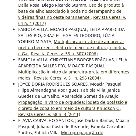
Dalla Rosa, Diego Ricardo Stumm,
Uso de produto à
base de alho associado à poda no desempenho de
videiras finas no oeste paranaense
,
Revista Ceres: v.
64 n. 4 (2017)
FABIOLA VILLA, MOACIR PASQUAL, LEILA APARECIDA
SALLES PIO, GRAZIELLE SALES TEODORO, LÚZIA
YORIKO MIYATA,
Multiplicação in vitro de amoreira-
preta 'cherokee': efeito de meios de cultura, cinetina
e Ga
,
Revista Ceres: v. 53 n. 307 (2006)
FABIOLA VILLA, CHRYSTIANE BORGES FRÁGUAS, LEILA
APARECIDA SALLES PIO, MOACIR PASQUAL,
Multiplicação in vitro da amoreira-preta em diferentes
meios
,
Revista Ceres: v. 51 n. 296 (2004)
JOYCE DORIA RODRIGUES SOARES, Moacir Pasqual,
Filipe Almendagna Rodrigues, Fabiola Villa, Janice
Guedes de Carvalho, Aparecida Gomes de Araujo,
Propagação in vitro de orquídea: iodeto de potássio e
cloreto de cobalto em meio de cultura Knudson C
,
Revista Ceres: v. 58 n. 3 (2011)
FLAVIA CARVALHO SANTOS, José Darlan Ramos, Moacir
Pasqual, Juliana Costa de Rezende, Fabíola Carvalho
Santos, Fabíola Villa,
Micropropagação do