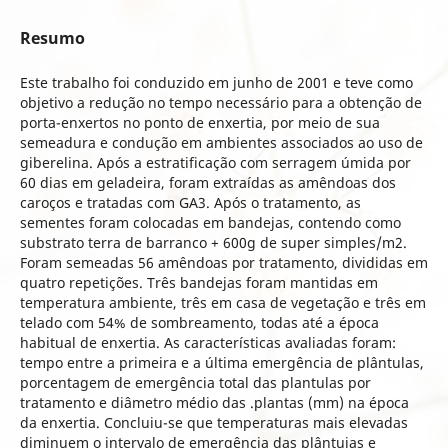
Resumo
Este trabalho foi conduzido em junho de 2001 e teve como
objetivo a redução no tempo necessário para a obtenção de
porta-enxertos no ponto de enxertia, por meio de sua
semeadura e condução em ambientes associados ao uso de
giberelina. Após a estratificação com serragem úmida por
60 dias em geladeira, foram extraídas as amêndoas dos
caroços e tratadas com GA3. Após o tratamento, as
sementes foram colocadas em bandejas, contendo como
substrato terra de barranco + 600g de super simples/m2.
Foram semeadas 56 amêndoas por tratamento, divididas em
quatro repetições. Três bandejas foram mantidas em
temperatura ambiente, três em casa de vegetação e três em
telado com 54% de sombreamento, todas até a época
habitual de enxertia. As características avaliadas foram:
tempo entre a primeira e a última emergência de plântulas,
porcentagem de emergência total das plantulas por
tratamento e diâmetro médio das .plantas (mm) na época
da enxertia. Concluiu-se que temperaturas mais elevadas
diminuem o intervalo de emergência das plântuias e