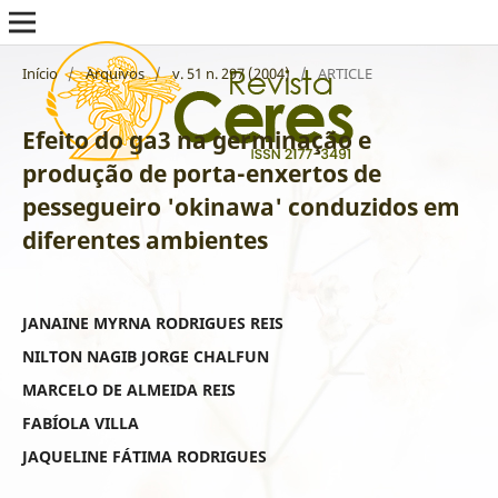
Início
/
Arquivos
/
v. 51 n. 297 (2004)
/
ARTICLE
Efeito do ga3 na germinação e
produção de porta-enxertos de
pessegueiro 'okinawa' conduzidos em
diferentes ambientes
JANAINE MYRNA RODRIGUES REIS
NILTON NAGIB JORGE CHALFUN
MARCELO DE ALMEIDA REIS
FABÍOLA VILLA
JAQUELINE FÁTIMA RODRIGUES