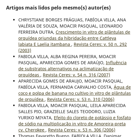
Artigos mais lidos pelo mesmo(s) autor(es)
CHRYSTIANE BORGES FRÁGUAS, FABÍOLA VILLA, ANA
VALÉRIA DE SOUZA, MOACIR PASQUAL, LEONARDO
FERREIRA DUTRA,
Crescimento in vitro de plântulas de
orquídea oriundas da hibridação entre Cattleya
labiata E Laelia itambana
,
Revista Ceres: v. 50 n. 292
(2003)
FABIOLA VILLA, ALBA REGINA PEREIRA, MOACIR
PASQUAL, APARECIDA GOMES DE ARAÚJO,
Influência
de substratos alternativos na aclimatização de
orquídeas
,
Revista Ceres: v. 54 n. 316 (2007)
APARECIDA GOMES DE ARAUJO, MOACIR PASQUAL,
FABÍOLA VILLA, FERNANDA CARVALHO COSTA,
Água de
coco e polpa de banana no cultivo in vitro de plântulas
de orquídea
,
Revista Ceres: v. 53 n. 310 (2006)
FABIOLA VILLA, MOACIR PASQUAL, LEILA APARECIDA
SALLES PIO, GRAZIELLE SALES TEODORO, LUZIA
YURIKO MIYATA,
Efeito do cloreto de potássio e fosfato
de sódio na multiplicação in vitro de Amoreira-preta
cv. Cherokee
,
Revista Ceres: v. 53 n. 306 (2006)
Thomas Favaretto Bueno, FABIOLA VILLA, Danimar