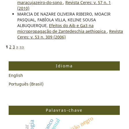
maracujazeiro-do-sono
,
Revista Ceres: v. 57 n. 1
(2010)
MARCIA DE NAZARE OLIVEIRA RIBEIRO, MOACIR
PASQUAL, FABÍOLA VILLA, KELINE SOUSA
ALBUQUERQUE,
Efeitos do Aib e Ga3 na
micropropagação de Zantedeschia aethiopica
,
Revista
Ceres: v. 53 n. 309 (2006)
1
2
3
>
>>
Idioma
English
Português (Brasil)
Palavras-chave
feijão negro