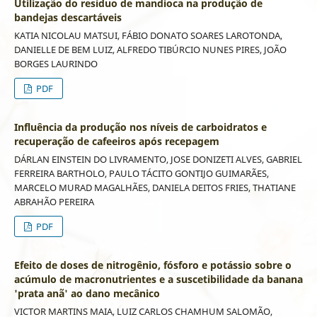
Utilização do resíduo de mandioca na produção de
bandejas descartáveis
KATIA NICOLAU MATSUI, FÁBIO DONATO SOARES LAROTONDA,
DANIELLE DE BEM LUIZ, ALFREDO TIBÚRCIO NUNES PIRES, JOÃO
BORGES LAURINDO
PDF
Influência da produção nos níveis de carboidratos e
recuperação de cafeeiros após recepagem
DÁRLAN EINSTEIN DO LIVRAMENTO, JOSE DONIZETI ALVES, GABRIEL
FERREIRA BARTHOLO, PAULO TÁCITO GONTIJO GUIMARÃES,
MARCELO MURAD MAGALHÃES, DANIELA DEITOS FRIES, THATIANE
ABRAHÃO PEREIRA
PDF
Efeito de doses de nitrogênio, fósforo e potássio sobre o
acúmulo de macronutrientes e a suscetibilidade da banana
'prata anã' ao dano mecânico
VICTOR MARTINS MAIA, LUIZ CARLOS CHAMHUM SALOMÃO,