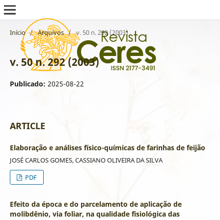
Início
/
Arquivos
/
v. 50 n. 292 (2003)
v. 50 n. 292 (2003)
Publicado:
2025-08-22
ARTICLE
Elaboração e análises físico-químicas de farinhas de feijão
JOSÉ CARLOS GOMES, CASSIANO OLIVEIRA DA SILVA
PDF
Efeito da época e do parcelamento de aplicação de
molibdênio, via foliar, na qualidade fisiológica das