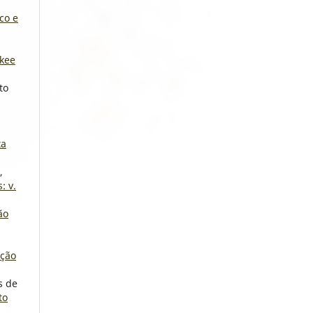
co e
okee
to
ta
,
: v.
ão
ução
s de
to