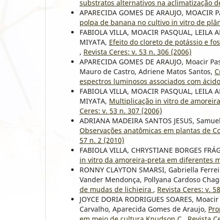
substratos alternativos na aclimatização 
APARECIDA GOMES DE ARAUJO, MOACIR P
polpa de banana no cultivo in vitro de pl
FABIOLA VILLA, MOACIR PASQUAL, LEILA 
MIYATA,
Efeito do cloreto de potássio e fo
,
Revista Ceres: v. 53 n. 306 (2006)
APARECIDA GOMES DE ARAUJO, Moacir Pasqu
Mauro de Castro, Adriene Matos Santos,
C
espectros luminosos associados com ácido
FABIOLA VILLA, MOACIR PASQUAL, LEILA 
MIYATA,
Multiplicação in vitro de amoreir
Ceres: v. 53 n. 307 (2006)
ADRIANA MADEIRA SANTOS JESUS, Samuel Pe
Observações anatômicas em plantas de Cof
57 n. 2 (2010)
FABIOLA VILLA, CHRYSTIANE BORGES FRÁG
in vitro da amoreira-preta em diferentes 
RONNY CLAYTON SMARSI, Gabriella Ferreira 
Vander Mendonça, Pollyana Cardoso Chaga
de mudas de lichieira
,
Revista Ceres: v. 58
JOYCE DORIA RODRIGUES SOARES, Moacir Pa
Carvalho, Aparecida Gomes de Araujo,
Pro
em meio de cultura Knudson C
,
Revista Ce