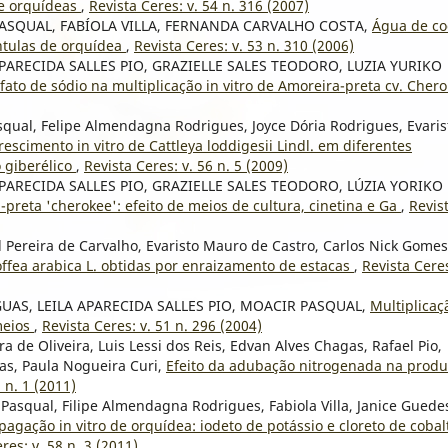
de orquídeas
,
Revista Ceres: v. 54 n. 316 (2007)
ASQUAL, FABÍOLA VILLA, FERNANDA CARVALHO COSTA,
Água de co
ântulas de orquídea
,
Revista Ceres: v. 53 n. 310 (2006)
APARECIDA SALLES PIO, GRAZIELLE SALES TEODORO, LUZIA YURIKO
sfato de sódio na multiplicação in vitro de Amoreira-preta cv. Cher
al, Felipe Almendagna Rodrigues, Joyce Dória Rodrigues, Evaris
rescimento in vitro de Cattleya loddigesii Lindl. em diferentes
 giberélico
,
Revista Ceres: v. 56 n. 5 (2009)
APARECIDA SALLES PIO, GRAZIELLE SALES TEODORO, LÚZIA YORIKO
a-preta 'cherokee': efeito de meios de cultura, cinetina e Ga
,
Revis
reira de Carvalho, Evaristo Mauro de Castro, Carlos Nick Gomes
fea arabica L. obtidas por enraizamento de estacas
,
Revista Ceres
UAS, LEILA APARECIDA SALLES PIO, MOACIR PASQUAL,
Multiplicaç
meios
,
Revista Ceres: v. 51 n. 296 (2004)
de Oliveira, Luis Lessi dos Reis, Edvan Alves Chagas, Rafael Pio,
s, Paula Nogueira Curi,
Efeito da adubação nitrogenada na prod
 n. 1 (2011)
squal, Filipe Almendagna Rodrigues, Fabiola Villa, Janice Guede
pagação in vitro de orquídea: iodeto de potássio e cloreto de cobal
res: v. 58 n. 3 (2011)