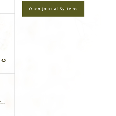
Open Journal Systems
a
 4.0
a E