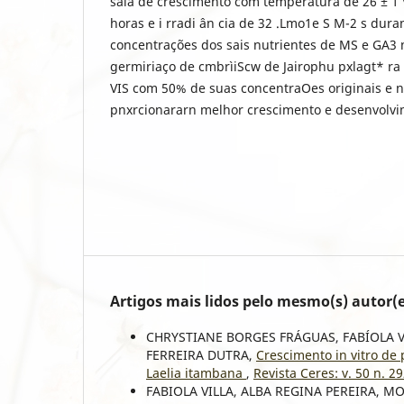
sala de crescimento com temperatura de 26 ± 1 `V
horas e i rradi ân cia de 32 .Lmo1e S M-2 s dura
concentrações dos sais nutrientes de MS e GA3 
germiriaço de cmbrìiScw de Jairophu pxlagt* ra 
VIS com 50% de suas concentraOes originais e n
pnxrcionararn melhor crescimento e desenvolvi
Artigos mais lidos pelo mesmo(s) autor(e
CHRYSTIANE BORGES FRÁGUAS, FABÍOLA V
FERREIRA DUTRA,
Crescimento in vitro de 
Laelia itambana
,
Revista Ceres: v. 50 n. 2
FABIOLA VILLA, ALBA REGINA PEREIRA, 