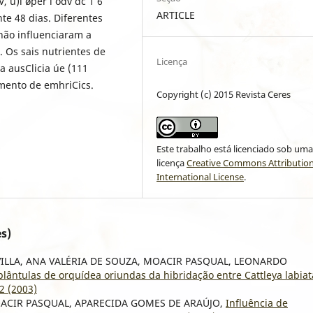
, ü)l øper i odv dc 1 6
ARTICLE
nte 48 dias. Diferentes
não influenciaram a
. Os sais nutrientes de
Licença
a ausClicia úe (111
mento de emhriCics.
Copyright (c) 2015 Revista Ceres
Este trabalho está licenciado sob um
licença
Creative Commons Attribution
International License
.
s)
ILLA, ANA VALÉRIA DE SOUZA, MOACIR PASQUAL, LEONARDO
plântulas de orquídea oriundas da hibridação entre Cattleya labiat
92 (2003)
MOACIR PASQUAL, APARECIDA GOMES DE ARAÚJO,
Influência de