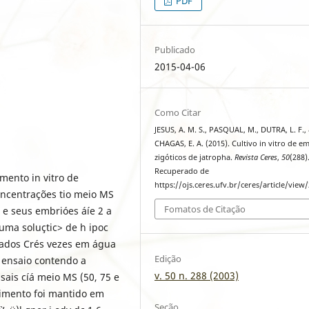
PDF
Publicado
2015-04-06
Como Citar
JESUS, A. M. S., PASQUAL, M., DUTRA, L. F.,
CHAGAS, E. A. (2015). Cultivo in vitro de e
zigóticos de jatropha.
Revista Ceres
,
50
(288)
Recuperado de
mento in vitro de
https://ojs.ceres.ufv.br/ceres/article/view
oncentrações tio meio MS
Fomatos de Citação
, e seus embrióes áíe 2 a
ma soluçtic> de h ipoc
avados Crés vezes em água
Edição
 ensaio contendo a
v. 50 n. 288 (2003)
ais cíá meio MS (50, 75 e
erimento foi mantido em
Seção