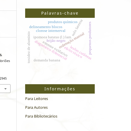
Palavras-chave
solo laterita
produtos químicos
pequenos produtores
delineamento blocos
clorose internerval
toxidez de alumínio
ordenação manual
ipomoea batatas (l.) lam.
feijão negro
diagnóstico diferencial
estresse oxidativo
lesões cutâneas
efeito tóxico
 &
demanda banana
mbriões
.
/2945
Informações
Para Leitores
Para Autores
Para Bibliotecários