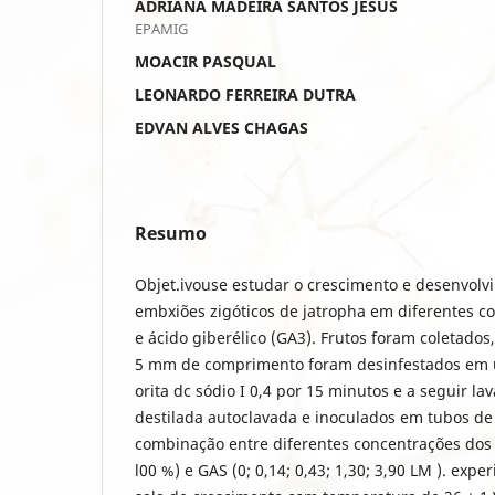
ADRIANA MADEIRA SANTOS JESUS
EPAMIG
MOACIR PASQUAL
LEONARDO FERREIRA DUTRA
EDVAN ALVES CHAGAS
Resumo
Objet.ivouse estudar o crescimento e desenvolvi
embxiões zigóticos de jatropha em diferentes c
e ácido giberélico (GA3). Frutos foram coletados
5 mm de comprimento foram desinfestados em u
orita dc sódio I 0,4 por 15 minutos e a seguir l
destilada autoclavada e inoculados em tubos de
combinação entre diferentes concentrações dos s
l00 %) e GAS (0; 0,14; 0,43; 1,30; 3,90 LM ). exp