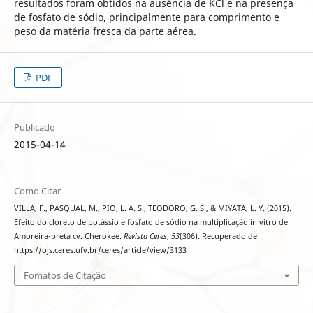
resultados foram obtidos na ausência de KCl e na presença
de fosfato de sódio, principalmente para comprimento e
peso da matéria fresca da parte aérea.
PDF
Publicado
2015-04-14
Como Citar
VILLA, F., PASQUAL, M., PIO, L. A. S., TEODORO, G. S., & MIYATA, L. Y. (2015).
Efeito do cloreto de potássio e fosfato de sódio na multiplicação in vitro de
Amoreira-preta cv. Cherokee.
Revista Ceres
,
53
(306). Recuperado de
https://ojs.ceres.ufv.br/ceres/article/view/3133
Fomatos de Citação