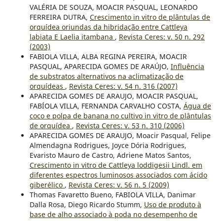
VALÉRIA DE SOUZA, MOACIR PASQUAL, LEONARDO
FERREIRA DUTRA,
Crescimento in vitro de plântulas de
orquídea oriundas da hibridação entre Cattleya
labiata E Laelia itambana
,
Revista Ceres: v. 50 n. 292
(2003)
FABIOLA VILLA, ALBA REGINA PEREIRA, MOACIR
PASQUAL, APARECIDA GOMES DE ARAÚJO,
Influência
de substratos alternativos na aclimatização de
orquídeas
,
Revista Ceres: v. 54 n. 316 (2007)
APARECIDA GOMES DE ARAUJO, MOACIR PASQUAL,
FABÍOLA VILLA, FERNANDA CARVALHO COSTA,
Água de
coco e polpa de banana no cultivo in vitro de plântulas
de orquídea
,
Revista Ceres: v. 53 n. 310 (2006)
APARECIDA GOMES DE ARAUJO, Moacir Pasqual, Felipe
Almendagna Rodrigues, Joyce Dória Rodrigues,
Evaristo Mauro de Castro, Adriene Matos Santos,
Crescimento in vitro de Cattleya loddigesii Lindl. em
diferentes espectros luminosos associados com ácido
giberélico
,
Revista Ceres: v. 56 n. 5 (2009)
Thomas Favaretto Bueno, FABIOLA VILLA, Danimar
Dalla Rosa, Diego Ricardo Stumm,
Uso de produto à
base de alho associado à poda no desempenho de