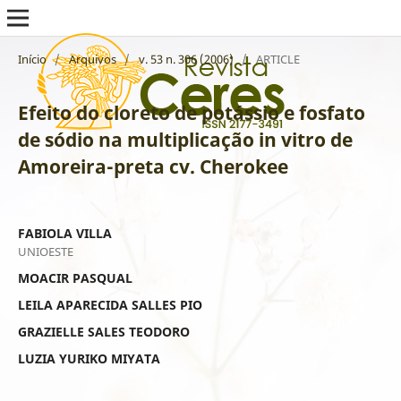
Início
/
Arquivos
/
v. 53 n. 306 (2006)
/
ARTICLE
Efeito do cloreto de potássio e fosfato
de sódio na multiplicação in vitro de
Amoreira-preta cv. Cherokee
FABIOLA VILLA
UNIOESTE
MOACIR PASQUAL
LEILA APARECIDA SALLES PIO
GRAZIELLE SALES TEODORO
LUZIA YURIKO MIYATA