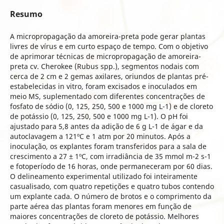
Resumo
A micropropagação da amoreira-preta pode gerar plantas
livres de vírus e em curto espaço de tempo. Com o objetivo
de aprimorar técnicas de micropropagação de amoreira-
preta cv. Cherokee (Rubus spp.), segmentos nodais com
cerca de 2 cm e 2 gemas axilares, oriundos de plantas pré-
estabelecidas in vitro, foram excisados e inoculados em
meio MS, suplementado com diferentes concentrações de
fosfato de sódio (0, 125, 250, 500 e 1000 mg L-1) e de cloreto
de potássio (0, 125, 250, 500 e 1000 mg L-1). O pH foi
ajustado para 5,8 antes da adição de 6 g L-1 de ágar e da
autoclavagem a 121ºC e 1 atm por 20 minutos. Após a
inoculação, os explantes foram transferidos para a sala de
crescimento a 27 ± 1ºC, com irradiância de 35 mmol m-2 s-1
e fotoperíodo de 16 horas, onde permaneceram por 60 dias.
O delineamento experimental utilizado foi inteiramente
casualisado, com quatro repetições e quatro tubos contendo
um explante cada. O número de brotos e o comprimento da
parte aérea das plantas foram menores em função de
maiores concentrações de cloreto de potássio. Melhores