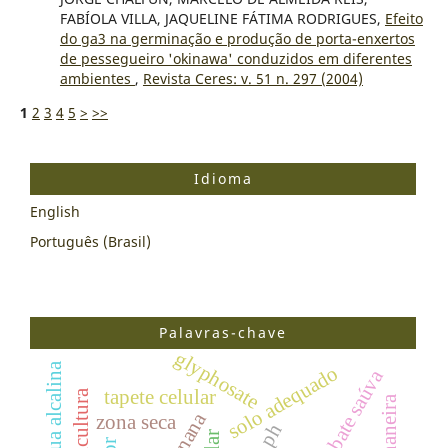
FABÍOLA VILLA, JAQUELINE FÁTIMA RODRIGUES,
Efeito
do ga3 na germinação e produção de porta-enxertos
de pessegueiro 'okinawa' conduzidos em diferentes
ambientes
,
Revista Ceres: v. 51 n. 297 (2004)
1
2
3
4
5
>
>>
Idioma
English
Português (Brasil)
Palavras-chave
glyphosate
água alcalina
solo adequado
combate saúva
tapete celular
zona seca