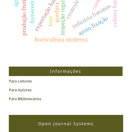
produção fruticultura
cultura bananeira
exportação banana
controle ph
inspeção regular
fornecedor
indústria bananas
gordura
azoto fixação
leite
horticultura moderna
Informações
Para Leitores
Para Autores
Para Bibliotecários
Open Journal Systems