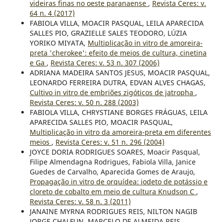
videiras finas no oeste paranaense
,
Revista Ceres: v.
64 n. 4 (2017)
FABIOLA VILLA, MOACIR PASQUAL, LEILA APARECIDA
SALLES PIO, GRAZIELLE SALES TEODORO, LÚZIA
YORIKO MIYATA,
Multiplicação in vitro de amoreira-
preta 'cherokee': efeito de meios de cultura, cinetina
e Ga
,
Revista Ceres: v. 53 n. 307 (2006)
ADRIANA MADEIRA SANTOS JESUS, MOACIR PASQUAL,
LEONARDO FERREIRA DUTRA, EDVAN ALVES CHAGAS,
Cultivo in vitro de embriões zigóticos de jatropha
,
Revista Ceres: v. 50 n. 288 (2003)
FABIOLA VILLA, CHRYSTIANE BORGES FRÁGUAS, LEILA
APARECIDA SALLES PIO, MOACIR PASQUAL,
Multiplicação in vitro da amoreira-preta em diferentes
meios
,
Revista Ceres: v. 51 n. 296 (2004)
JOYCE DORIA RODRIGUES SOARES, Moacir Pasqual,
Filipe Almendagna Rodrigues, Fabiola Villa, Janice
Guedes de Carvalho, Aparecida Gomes de Araujo,
Propagação in vitro de orquídea: iodeto de potássio e
cloreto de cobalto em meio de cultura Knudson C
,
Revista Ceres: v. 58 n. 3 (2011)
JANAINE MYRNA RODRIGUES REIS, NILTON NAGIB
JORGE CHALFUN, MARCELO DE ALMEIDA REIS,